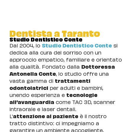
Dentista a Taranto
Studio Dentistico Conte
Dal 2004, lo
Studio Dentistico Conte
si
dedica alla cura del sorriso con un
approccio empatico, familiare e orientato
alla qualità. Fondato dalla
Dottoressa
Antonella Conte
, lo studio offre una
vasta gamma di
trattamenti
odontoiatrici
per adulti e bambini,
unendo esperienza e
tecnologie
all’avanguardia
come TAC 3D, scanner
intraorale e laser dentali.
L’
attenzione al paziente
è il nostro
tratto distintivo: ci impegniamo a
garantire un ambiente accogliente,