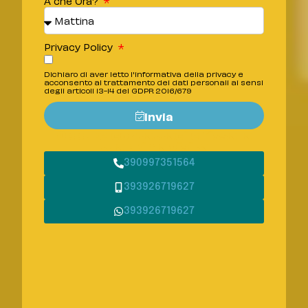
A che Ora?
Privacy Policy
Dichiaro di aver letto l'informativa della privacy e
acconsento al trattamento dei dati personali ai sensi
degli articoli 13-14 del GDPR 2016/679
Invia
Oppure contattaci e fissa la
tua prima visita
390997351564
393926719627
393926719627