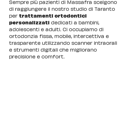
Sempre più pazienti di Massafra scelgono
di raggiungere il nostro studio di Taranto
per
trattamenti ortodontici
personalizzati
dedicati a bambini,
adolescenti e adulti. Ci occupiamo di
ortodonzia fissa, mobile, intercettiva e
trasparente utilizzando scanner intraorali
e strumenti digitali che migliorano
precisione e comfort.
L’
ortodonzia
aiuta a correggere
affollamenti dentali, malocclusioni e
problematiche funzionali o estetiche che
possono influire sulla qualità della vita
quotidiana. Ogni piano di trattamento
viene studiato in base alle esigenze
specifiche del paziente e monitorato nel
tempo con attenzione.