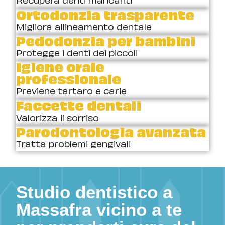
Ortodonzia trasparente
Migliora allineamento dentale
Pedodonzia per bambini
Protegge i denti dei piccoli
Igiene orale
professionale
Previene tartaro e carie
Faccette dentali
Valorizza il sorriso
Parodontologia avanzata
Tratta problemi gengivali
Studio dentistico a
Massafra vicino a te