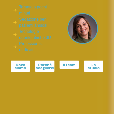
Taranto a pochi
minuti
Sedazione per
pazienti ansiosi
Tecnologie
odontoiatriche 3D
Professionisti
dedicati
Dove
Perchè
Il team
Lo
siamo
sceglierci
studio