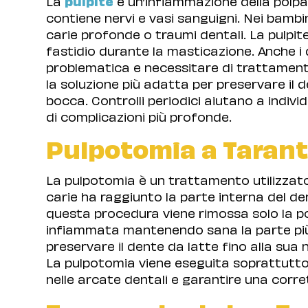
La
pulpite
è un’infiammazione della polpa 
contiene nervi e vasi sanguigni. Nei bambi
carie profonde o traumi dentali. La pulpit
fastidio durante la masticazione. Anche i
problematica e necessitare di trattament
la soluzione più adatta per preservare il
bocca. Controlli periodici aiutano a individu
di complicazioni più profonde.
Pulpotomia a Taran
La pulpotomia è un trattamento utilizzat
carie ha raggiunto la parte interna del d
questa procedura viene rimossa solo la po
infiammata mantenendo sana la parte più 
preservare il dente da latte fino alla su
La pulpotomia viene eseguita soprattutto
nelle arcate dentali e garantire una corr