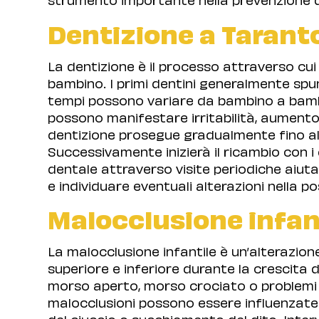
Dentizione a Tarant
La dentizione è il processo attraverso cui 
bambino. I primi dentini generalmente spun
tempi possono variare da bambino a bamb
possono manifestare irritabilità, aumento 
dentizione prosegue gradualmente fino all
Successivamente inizierà il ricambio con i
dentale attraverso visite periodiche aiuta
e individuare eventuali alterazioni nella po
Malocclusione infan
La malocclusione infantile è un’alterazione
superiore e inferiore durante la crescita 
morso aperto, morso crociato o problemi d
malocclusioni possono essere influenzate
del ciuccio o succhiamento del dito. Int