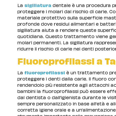
La
sigillatura
dentale è una procedura pr
proteggere i molari dal rischio di carie. Co
materiale protettivo sulla superficie masti
profonde dove residui alimentari e batter
sigillatura aiuta a rendere queste superfici 
quotidiana. Questo trattamento viene ge
molari permanenti. La sigillatura rapprese
ridurre il rischio di carie nei denti posterio
Fluoroprofilassi a T
La
fluoroprofilassi
è un trattamento prev
proteggere i denti dalla carie. Il fluoro c
rendendolo più resistente agli attacchi aci
bambini la fluoroprofilassi può essere eff
dal dentista o dall’igienista durante le visi
sempre personalizzato in base all’età e a
corretta igiene orale e a un’alimentazione
strumento importante nella prevenzione del