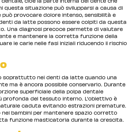
dentale, cioè la parte interna del dente che
ni questa situazione può svilupparsi a causa di
e può provocare dolore intenso, sensibilità e
 denti da latte possono essere colpiti da questa
o. Una diagnosi precoce permette di valutare
 dente e mantenere la corretta funzione della
are le carie nelle fasi iniziali riducendo il rischio
to
o soprattutto nei denti da latte quando una
ente ma è ancora possibile conservarlo. Durante
rzione superficiale della polpa dentale
profonda del tessuto interno. L’obiettivo è
a naturale caduta evitando estrazioni premature.
 nei bambini per mantenere spazio corretto
etta funzione masticatoria durante la crescita.