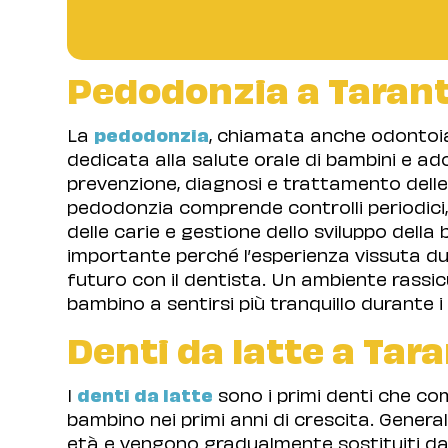
Pedodonzia a Taran
La
pedodonzia
, chiamata anche odontoia
dedicata alla salute orale di bambini e ad
prevenzione, diagnosi e trattamento delle
pedodonzia comprende controlli periodici,
delle carie e gestione dello sviluppo dell
importante perché l’esperienza vissuta dur
futuro con il dentista. Un ambiente rassi
bambino a sentirsi più tranquillo durante i 
Denti da latte a Tar
I
denti da latte
sono i primi denti che co
bambino nei primi anni di crescita. Genera
età e vengono gradualmente sostituiti dai