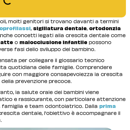
oli, molti genitori si trovano davanti a termini
oprofilassi
,
sigillatura dentale
,
ortodonzia
Anche concetti legati alla crescita dentale come
latte
o
malocclusione infantile
possono
erse fasi dello sviluppo del bambino.
sata per collegare il glossario tecnico
vita quotidiana delle famiglie. Comprendere
seguire con maggiore consapevolezza la crescita
a della prevenzione precoce.
anto, la salute orale dei bambini viene
ico e rassicurante, con particolare attenzione
e, famiglia e team odontoiatrico. Dalla
prima
crescita dentale, l’obiettivo è accompagnare il
.