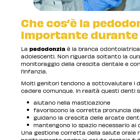
Che cos’è la pedodo
importante durante 
La
pedodonzia
è la branca odontoiatrica 
adolescenti. Non riguarda soltanto la cu
monitoraggio della crescita dentale e con
l’infanzia.
Molti genitori tendono a sottovalutare i 
cadere comunque. In realtà questi denti 
aiutano nella masticazione
favoriscono la corretta pronuncia del
guidano la crescita delle arcate dent
mantengono lo spazio necessario ai 
Una gestione corretta della salute orale ne
positivamente anche la salute dentale fu