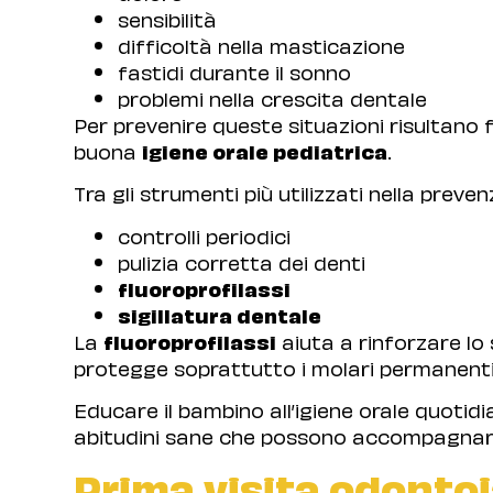
sensibilità
difficoltà nella masticazione
fastidi durante il sonno
problemi nella crescita dentale
Per prevenire queste situazioni risultan
buona
igiene orale pediatrica
.
Tra gli strumenti più utilizzati nella preve
controlli periodici
pulizia corretta dei denti
fluoroprofilassi
sigillatura dentale
La
fluoroprofilassi
aiuta a rinforzare lo
protegge soprattutto i molari permanenti ne
Educare il bambino all’igiene orale quotidi
abitudini sane che possono accompagnarl
Prima visita odonto