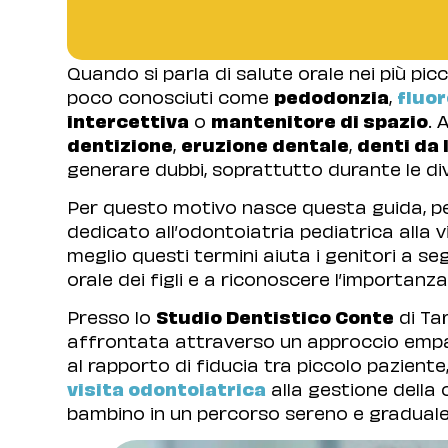
Quando si parla di salute orale nei più picc
poco conosciuti come
pedodonzia
,
fluor
intercettiva
o
mantenitore di spazio
. 
dentizione
,
eruzione dentale
,
denti da 
generare dubbi, soprattutto durante le div
Per questo motivo nasce questa guida, pen
dedicato all’odontoiatria pediatrica alla 
meglio questi termini aiuta i genitori a 
orale dei figli e a riconoscere l’importanz
Presso lo
Studio Dentistico Conte
di Tar
affrontata attraverso un approccio empat
al rapporto di fiducia tra piccolo pazient
visita odontoiatrica
alla gestione della 
bambino in un percorso sereno e graduale