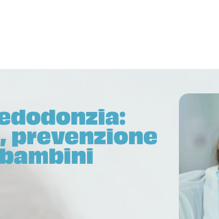
edodonzia:
i, prevenzione
i bambini